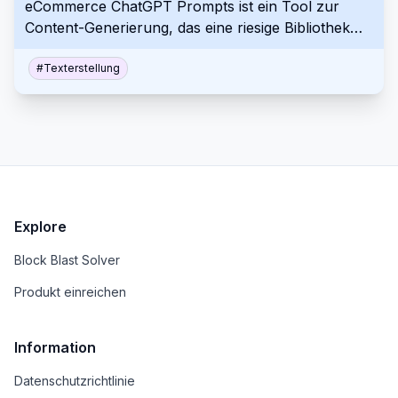
eCommerce ChatGPT Prompts ist ein Tool zur
und zu beschleunigen.
Content-Generierung, das eine riesige Bibliothek
vorgefertigter und anpassbarer Prompts nutzt. Es
bietet Lösungen für eine breite Palette von E-
#
Texterstellung
Commerce- und Marketing-Content-
Anforderungen, einschliesslich
Produktbeschreibungen, Werbetexte, Social-
Media-Posts und E-Mail-Marketingmaterial. Dies
ermöglicht es Unternehmen, auf einfache Weise
effektive und zielgerichtete Marketinginhalte zu
erstellen.
Explore
Block Blast Solver
Produkt einreichen
Information
Datenschutzrichtlinie