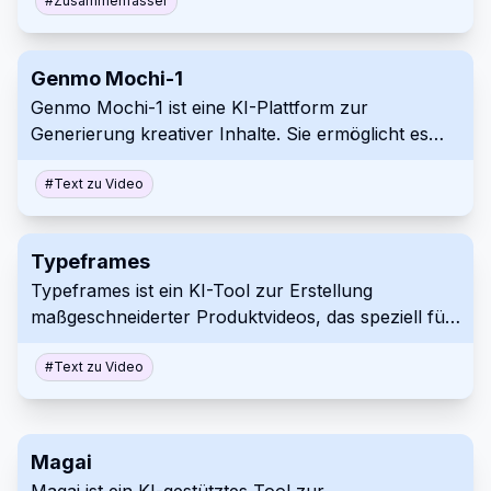
zusammenzufassen und spezifische Informationen
#
Zusammenfasser
durch das Stellen von Fragen zu extrahieren. Dies
macht das Navigieren und Verstehen komplexer
Genmo Mochi-1
PDFs effizienter und ansprechender.
Genmo Mochi-1 ist eine KI-Plattform zur
Generierung kreativer Inhalte. Sie ermöglicht es
Nutzern, Videos aus Text zu erstellen, sowie 3D-
Szenen, Animationen und mehr. Die Plattform
#
Text zu Video
konzentriert sich auf interaktive und immersive
Erlebnisse generativer Kunst.
Typeframes
Typeframes ist ein KI-Tool zur Erstellung
maßgeschneiderter Produktvideos, das speziell für
SaaS-Produkte entwickelt wurde. Es vereinfacht
den Videoerstellungsprozess, indem Benutzer
#
Text zu Video
Inhalte eingeben und Effekte auswählen können.
Verwenden Sie Typeframes, um professionelle und
markengerechte Videos effizient zu erstellen.
Magai