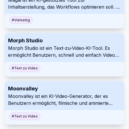
Magai ist ein KI-gestütztes Tool zur
Inhaltserstellung, das Workflows optimieren soll. Es
bietet Zugriff auf mehrere KI-Modelle und
Funktionen wie URL-Lesen und Persona-
#
Vielseitig
Erstellung. Nutzen Sie Magai, um die
Inhaltserstellung und -organisation zu verbessern.
Morph Studio
Morph Studio ist ein Text-zu-Video-KI-Tool. Es
ermöglicht Benutzern, schnell und einfach Videos
aus Textaufforderungen zu erstellen. Benutzer
können über einen Discord-Server darauf
#
Text zu Video
zugreifen, um kreative Videoinhalte zu generieren.
Moonvalley
Moonvalley ist ein KI-Video-Generator, der es
Benutzern ermöglicht, filmische und animierte
Videos aus Textaufforderungen zu erstellen. Er
vereinfacht komplexe Videoproduktion durch
#
Text zu Video
fortschrittliche KI-Technologie. Die Plattform bietet