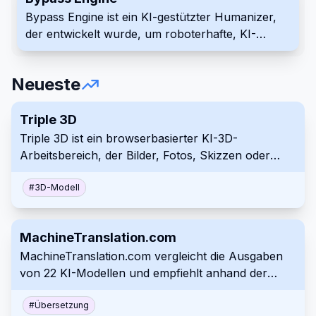
Bypass Engine ist ein KI-gestützter Humanizer,
der entwickelt wurde, um roboterhafte, KI-
generierte Texte in natürliches, unerkennbares
Schreiben zu verwandeln. Er nutzt
Neueste
fortschrittliche Algorithmen, die auf über einer
Milliarde Datenpunkten trainiert wurden, um
Sätze neu zu strukturieren und
Triple 3D
Erkennungssysteme wie Turnitin und Originality.ai
Triple 3D ist ein browserbasierter KI-3D-
zu umgehen. Nutzen Sie Bypass Engine, um
Arbeitsbereich, der Bilder, Fotos, Skizzen oder
sicherzustellen, dass Ihre Inhalte plagiatsfrei
Text-Prompts in herunterladbare 3D-
bleiben und ihre ursprüngliche Bedeutung
Ausgangsmodelle verwandelt. Die Plattform
#
3D-Modell
behalten, während sie als von Menschen
verbindet Generierung, Online-Vorschau,
geschrieben gelten.
Modellprüfung, GLB- und OBJ-Export, öffentliche
MachineTranslation.com
Beispiele sowie kostenlose Viewer und Konverter
MachineTranslation.com vergleicht die Ausgaben
für verbreitete 3D-Formate.
von 22 KI-Modellen und empfiehlt anhand der
modellübergreifenden Übereinstimmung eine
Übersetzung. Die Plattform verarbeitet Texte,
#
Übersetzung