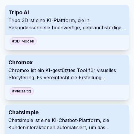
Tripo AI
Tripo 3D ist eine KI-Plattform, die in
Sekundenschnelle hochwertige, gebrauchsfertige
3D-Modelle aus Text oder Bildern generiert.
#
3D-Modell
Chromox
Chromox ist ein KI-gestütztes Tool für visuelles
Storytelling. Es vereinfacht die Erstellung
ansprechender Visualisierungen für verschiedene
Anwendungen. Sein benutzerfreundliches Design
#
Vielseitig
macht es für ein breites Publikum zugänglich.
Chatsimple
Chatsimple ist eine KI-Chatbot-Plattform, die
Kundeninteraktionen automatisiert, um das