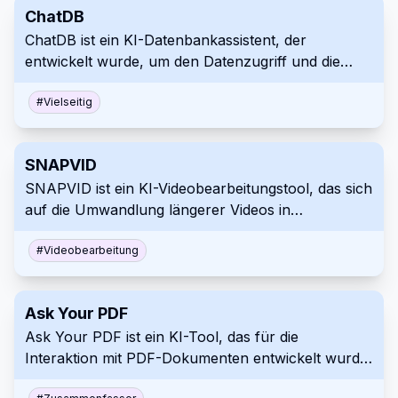
zu überprüfen.
ChatDB
ChatDB ist ein KI-Datenbankassistent, der
entwickelt wurde, um den Datenzugriff und die
Analyse zu vereinfachen. Er ermöglicht Benutzern,
Datenbanken und Datendateien mithilfe natürlicher
#
Vielseitig
Sprache anstelle von SQL abzufragen. Die
Plattform bietet auch Datenvisualisierungen und
SNAPVID
Tools zur Handhabung verschiedener
SNAPVID ist ein KI-Videobearbeitungstool, das sich
Dateiformate wie CSV, JSON und Parquet.
auf die Umwandlung längerer Videos in
ansprechende, teilbare Kurzform-Inhalte
spezialisiert hat. Es nutzt künstliche Intelligenz, um
#
Videobearbeitung
den Bearbeitungsprozess für die schnelle und
effiziente Erstellung viraler Kurzvideos zu
Ask Your PDF
optimieren. Die Plattform bietet verschiedene
Ask Your PDF ist ein KI-Tool, das für die
Funktionen zur Anpassung und Optimierung von
Interaktion mit PDF-Dokumenten entwickelt wurde.
Videos für soziale Medien.
Es ermöglicht Benutzern, Inhalte