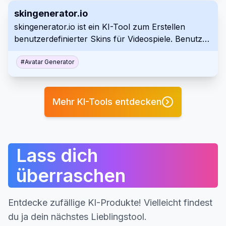
Funktionen wie anpassbare Vorlagen und Echtzeit-
skingenerator.io
Bearbeitung für effiziente Inhaltserstellung.
skingenerator.io ist ein KI-Tool zum Erstellen
benutzerdefinierter Skins für Videospiele. Benutzer
geben eine Textaufforderung ein und das Tool
generiert einen Skin basierend auf der
#
Avatar Generator
Beschreibung. Es bietet verschiedene Preispläne
für den Zugriff auf verschiedene
Generierungsmodelle.
Mehr KI-Tools entdecken
Lass dich
überraschen
Entdecke zufällige KI-Produkte! Vielleicht findest
du ja dein nächstes Lieblingstool.