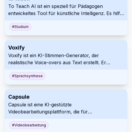
To Teach AI ist ein speziell für Pädagogen
Fachleute können ihren Folien-Erstellungsprozess
entwickeltes Tool für künstliche Intelligenz. Es hilft
mit Autoslide erheblich beschleunigen.
Lehrern, schnell personalisierte Materialien,
Übungen und Unterrichtspläne zu erstellen, die
#
Studium
auf die Bedürfnisse und Interessen der Schüler
zugeschnitten sind. Diese Plattform optimiert die
Voxify
Inhaltserstellung und bietet vielfältige Formate und
Voxify ist ein KI-Stimmen-Generator, der
Kompatibilitätsoptionen.
realistische Voice-overs aus Text erstellt. Er
unterstützt über 140 Sprachen und Akzente mit
anpassbaren emotionalen Tönen und
#
Sprachsynthese
Geschwindigkeiten. Nutzen Sie Voxify für die
professionelle, hochwertige Produktion von
Capsule
Audioinhalten.
Capsule ist eine KI-gestützte
Videobearbeitungsplattform, die für
Unternehmensteams entwickelt wurde. Sie
optimiert den Videoproduktionsprozess durch die
#
Videobearbeitung