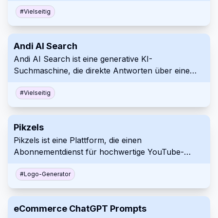
Engagement und die Conversions zu steigern. Mit
Unterstützung für über 175 Sprachen bietet sie
#
Vielseitig
eine nahtlose Integration mit beliebten CRM-
Plattformen.
Andi AI Search
Andi AI Search ist eine generative KI-
Suchmaschine, die direkte Antworten über eine
konversationelle Schnittstelle liefert. Sie
synthetisiert Informationen aus mehreren Quellen
#
Vielseitig
und bietet eine private und werbefreie Alternative
zur traditionellen Suche.
Pikzels
Pikzels ist eine Plattform, die einen
Abonnementdienst für hochwertige YouTube-
Thumbnails anbietet. Sie bietet unbegrenzte
Designanfragen von erfahrenen Designern zu
#
Logo-Generator
einem festen monatlichen Preis. Dieser Dienst zielt
darauf ab, den Prozess der Beschaffung
eCommerce ChatGPT Prompts
professioneller Video-Thumbnails zu vereinfachen