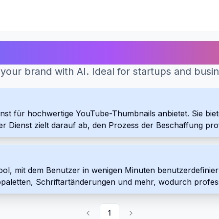
Beste KI-Tools für Logo-Generator
your brand with AI. Ideal for startups and busi
ienst für hochwertige YouTube-Thumbnails anbietet. Sie b
er Dienst zielt darauf ab, den Prozess der Beschaffung pr
ool, mit dem Benutzer in wenigen Minuten benutzerdefinier
paletten, Schriftartänderungen und mehr, wodurch profess
1