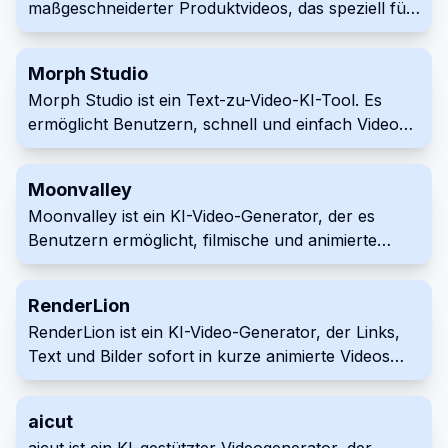
maßgeschneiderter Produktvideos, das speziell für
SaaS-Produkte entwickelt wurde. Es vereinfacht
den Videoerstellungsprozess, indem Benutzer
Morph Studio
Inhalte eingeben und Effekte auswählen können.
Morph Studio ist ein Text-zu-Video-KI-Tool. Es
Verwenden Sie Typeframes, um professionelle und
ermöglicht Benutzern, schnell und einfach Videos
markengerechte Videos effizient zu erstellen.
aus Textaufforderungen zu erstellen. Benutzer
können über einen Discord-Server darauf
Moonvalley
zugreifen, um kreative Videoinhalte zu generieren.
Moonvalley ist ein KI-Video-Generator, der es
Benutzern ermöglicht, filmische und animierte
Videos aus Textaufforderungen zu erstellen. Er
vereinfacht komplexe Videoproduktion durch
RenderLion
fortschrittliche KI-Technologie. Die Plattform bietet
RenderLion ist ein KI-Video-Generator, der Links,
Funktionen wie anpassbare Vorlagen und Echtzeit-
Text und Bilder sofort in kurze animierte Videos
Bearbeitung für effiziente Inhaltserstellung.
umwandelt. Er vereinfacht die Videoerstellung für
soziale Medien, Anzeigen oder Websites und
aicut
erfordert keine Bearbeitungskenntnisse. Benutzer