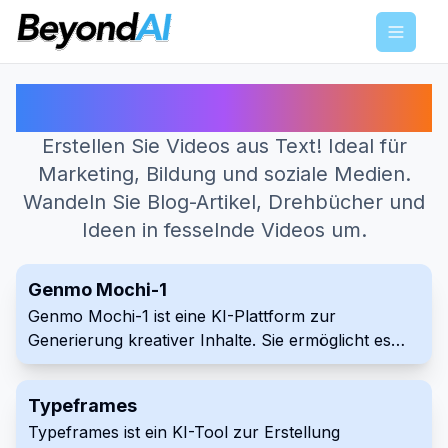
Menu
Beste KI-Tools für Text zu Video
Erstellen Sie Videos aus Text! Ideal für
Marketing, Bildung und soziale Medien.
Wandeln Sie Blog-Artikel, Drehbücher und
Ideen in fesselnde Videos um.
Genmo Mochi-1
Genmo Mochi-1 ist eine KI-Plattform zur
Generierung kreativer Inhalte. Sie ermöglicht es
Nutzern, Videos aus Text zu erstellen, sowie 3D-
Szenen, Animationen und mehr. Die Plattform
Typeframes
konzentriert sich auf interaktive und immersive
Typeframes ist ein KI-Tool zur Erstellung
Erlebnisse generativer Kunst.