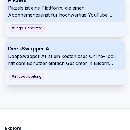
Pikzels
hochwertige Bildvergrößerung benötigen.
Pikzels ist eine Plattform, die einen
Abonnementdienst für hochwertige YouTube-
Thumbnails anbietet. Sie bietet unbegrenzte
Designanfragen von erfahrenen Designern zu
#
Logo-Generator
einem festen monatlichen Preis. Dieser Dienst zielt
darauf ab, den Prozess der Beschaffung
DeepSwapper AI
professioneller Video-Thumbnails zu vereinfachen
DeepSwapper AI ist ein kostenloses Online-Tool,
und zu beschleunigen.
mit dem Benutzer einfach Gesichter in Bildern
austauschen können. Es bietet unbegrenzte
Nutzung und liefert qualitativ hochwertige,
#
Bildbearbeitung
realistische Ergebnisse ohne Wasserzeichen oder
Werbung. Der Dienst ist sicher und speichert keine
hochgeladenen Bilder.
Explore