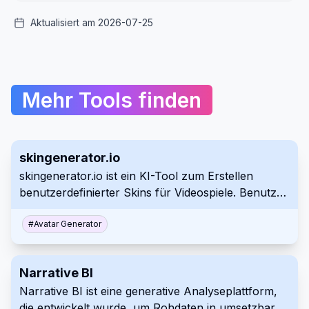
Aktualisiert am 2026-07-25
Mehr Tools finden
skingenerator.io
skingenerator.io ist ein KI-Tool zum Erstellen
benutzerdefinierter Skins für Videospiele. Benutzer
geben eine Textaufforderung ein und das Tool
generiert einen Skin basierend auf der
#
Avatar Generator
Beschreibung. Es bietet verschiedene Preispläne
für den Zugriff auf verschiedene
Narrative BI
Generierungsmodelle.
Narrative BI ist eine generative Analyseplattform,
die entwickelt wurde, um Rohdaten in umsetzbare