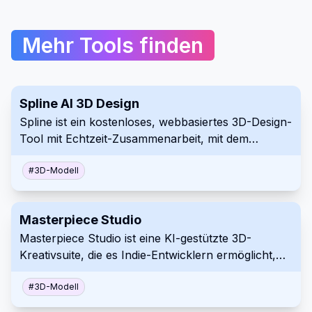
Mehr Tools finden
Spline AI 3D Design
Spline ist ein kostenloses, webbasiertes 3D-Design-
Tool mit Echtzeit-Zusammenarbeit, mit dem
Benutzer interaktive 3D-Erlebnisse für das Web
direkt im Browser erstellen können.
#
3D-Modell
Masterpiece Studio
Masterpiece Studio ist eine KI-gestützte 3D-
Kreativsuite, die es Indie-Entwicklern ermöglicht,
3D-Inhalte mithilfe von Virtual-Reality- und
Machine-Learning-Technologien einfach zu
#
3D-Modell
generieren, zu bearbeiten und bereitzustellen.