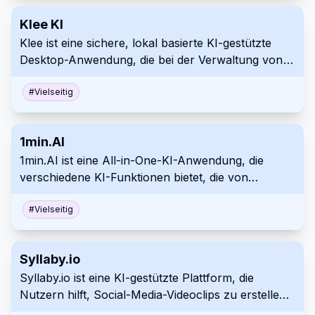
Klee KI
Klee ist eine sichere, lokal basierte KI-gestützte
Desktop-Anwendung, die bei der Verwaltung von
Dateien, Notizen und Aufgaben mithilfe von Open-
Source-KI-Modellen hilft und gleichzeitig Ihre
#
Vielseitig
Datenschutzbestimmungen schützt.
1min.AI
1min.AI ist eine All-in-One-KI-Anwendung, die
verschiedene KI-Funktionen bietet, die von
führenden KI-Modellen für Text-, Bild-, Audio- und
Videoaufgaben unterstützt werden.
#
Vielseitig
Syllaby.io
Syllaby.io ist eine KI-gestützte Plattform, die
Nutzern hilft, Social-Media-Videoclips zu erstellen
und zu verwalten. Dies geschieht durch