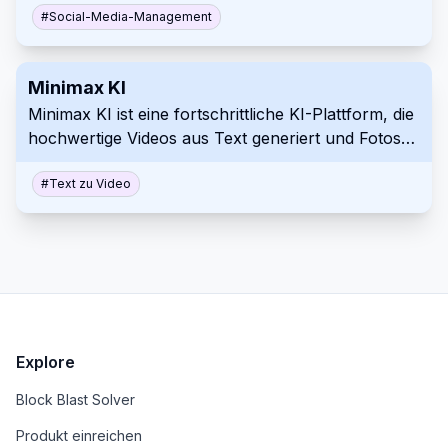
Ideenfindung, Drehbuchschreiben, Erstellung von
#
Social-Media-Management
KI-Avataren und Erfolgsverfolgung.
Minimax KI
Minimax KI ist eine fortschrittliche KI-Plattform, die
hochwertige Videos aus Text generiert und Fotos
mit innovativen KI-Effekten verbessert.
#
Text zu Video
Explore
Block Blast Solver
Produkt einreichen