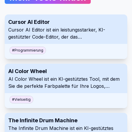
Cursor AI Editor
Cursor AI Editor ist ein leistungsstarker, KI-
gestützter Code-Editor, der das
Programmiererlebnis durch die Integration
fortschrittlicher KI-Funktionen verbessert.
#
Programmierung
Basierend auf einer Abzweigung von Visual Studio
Code bietet er intelligente Codevervollständigung,
AI Color Wheel
prädiktives Editieren und Befehle in natürlicher
AI Color Wheel ist ein KI-gestütztes Tool, mit dem
Sprache, was ihn zu einem wertvollen Werkzeug
Sie die perfekte Farbpalette für Ihre Logos,
für Entwickler aller Niveaus macht.
Illustrationen, Wireframes und andere
Grafikdesigns finden können. Durch das
#
Vielseitig
Hochladen Ihres Flat Designs generiert das Tool
automatisch Tausende von einzigartigen
The Infinite Drum Machine
Farbvariationen, die auf klassischen und modernen
The Infinite Drum Machine ist ein KI-gestütztes
Kunstbewegungen basieren. Es ist, als hätten Sie