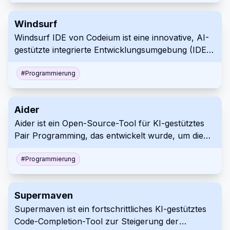
Windsurf
Windsurf IDE von Codeium ist eine innovative, AI-
gestützte integrierte Entwicklungsumgebung (IDE),
die darauf ausgelegt ist, die Codierungserfahrung
für Entwickler zu verbessern. Sie kombiniert
#
Programmierung
fortschrittliche AI-Tools mit traditionellen
Codierungspraktiken, um einen effizienteren und
Aider
intuitiven Arbeitsablauf zu schaffen. Dank
Aider ist ein Open-Source-Tool für KI-gestütztes
Funktionen wie AI-Flows, Echtzeit-
Pair Programming, das entwickelt wurde, um die
kontextbezogene Unterstützung und einer
Codierungserfahrung für Entwickler zu
benutzerfreundlichen Oberfläche zielt Windsurf
verbessern. Es integriert sich in lokale Git-
#
Programmierung
darauf ab, den Entwicklungsprozess zu optimieren
Repositories und ermöglicht Benutzern, ihren Code
und Programmierern zu ermöglichen, effizienter zu
mithilfe großer Sprachmodelle (LLMs) wie GPT-4
arbeiten.
Supermaven
und Claude 3.5 Sonnet zu bearbeiten, zu debuggen
Supermaven ist ein fortschrittliches KI-gestütztes
und zu verbessern. Aider rationalisiert den
Code-Completion-Tool zur Steigerung der
Entwicklungsprozess durch Echtzeit-