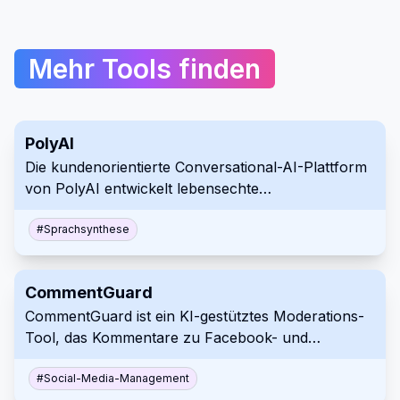
Mehr Tools finden
PolyAI
Die kundenorientierte Conversational-AI-Plattform
von PolyAI entwickelt lebensechte
Sprachassistenten und bietet so einen
außergewöhnlichen Kundenservice für
#
Sprachsynthese
Unternehmen in zahlreichen Branchen.
CommentGuard
CommentGuard ist ein KI-gestütztes Moderations-
Tool, das Kommentare zu Facebook- und
Instagram-Posts und -Anzeigen automatisch
verwaltet und filtert.
#
Social-Media-Management