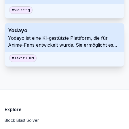
zu 2 Millionen chinesische Zeichen), Websuche
und plattformübergreifende Synchronisierung
#
Vielseitig
unterstützt.
Yodayo
Yodayo ist eine KI-gestützte Plattform, die für
Anime-Fans entwickelt wurde. Sie ermöglicht es
Benutzern, Kunst zu generieren, mit Charakteren
zu interagieren und sich innerhalb einer lebendigen
#
Text zu Bild
Community zu vernetzen.
Explore
Block Blast Solver