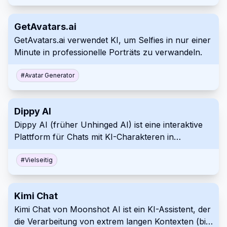
GetAvatars.ai
GetAvatars.ai verwendet KI, um Selfies in nur einer
Minute in professionelle Porträts zu verwandeln.
#
Avatar Generator
Dippy AI
Dippy AI (früher Unhinged AI) ist eine interaktive
Plattform für Chats mit KI-Charakteren in
verschiedenen Szenarien und Handlungssträngen,
ohne Inhaltsfilter.
#
Vielseitig
Kimi Chat
Kimi Chat von Moonshot AI ist ein KI-Assistent, der
die Verarbeitung von extrem langen Kontexten (bis