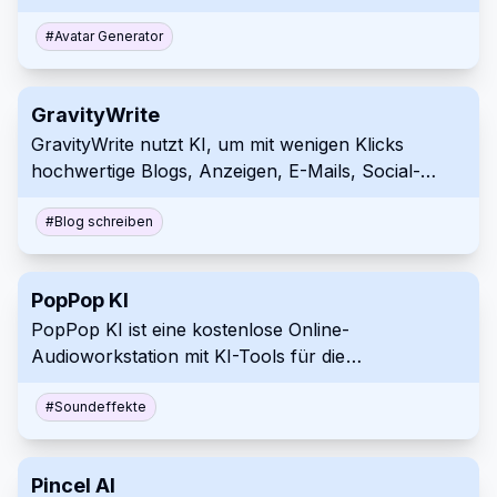
KI-Porträts, Bilder und Videos zu erstellen.
#
Avatar Generator
GravityWrite
GravityWrite nutzt KI, um mit wenigen Klicks
hochwertige Blogs, Anzeigen, E-Mails, Social-
Media-Beiträge und andere Inhalte zu erstellen.
#
Blog schreiben
PopPop KI
PopPop KI ist eine kostenlose Online-
Audioworkstation mit KI-Tools für die
Soundeffekterzeugung, Sprachumwandlung,
Song-Cover-Erstellung und Gesangsentfernung.
#
Soundeffekte
Pincel AI