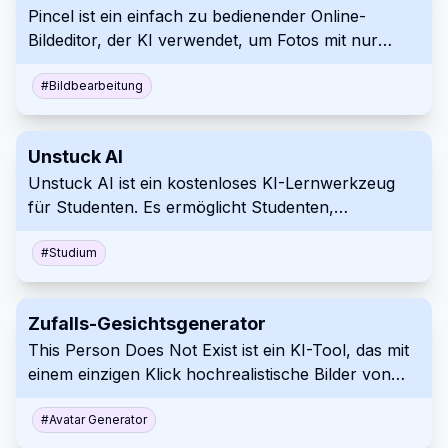
Pincel ist ein einfach zu bedienender Online-
Bildeditor, der KI verwendet, um Fotos mit nur
einem Pinselstrich und einer
Texteingabeaufforderung zu transformieren.
#
Bildbearbeitung
Unstuck AI
Unstuck AI ist ein kostenloses KI-Lernwerkzeug
für Studenten. Es ermöglicht Studenten,
Materialien hochzuladen und zitierte Antworten
per Chat zu erhalten.
#
Studium
Zufalls-Gesichtsgenerator
This Person Does Not Exist ist ein KI-Tool, das mit
einem einzigen Klick hochrealistische Bilder von
nicht existierenden Personen generiert und die
Fähigkeiten des modernen maschinellen Lernens in
#
Avatar Generator
der Bildsynthese zeigt.