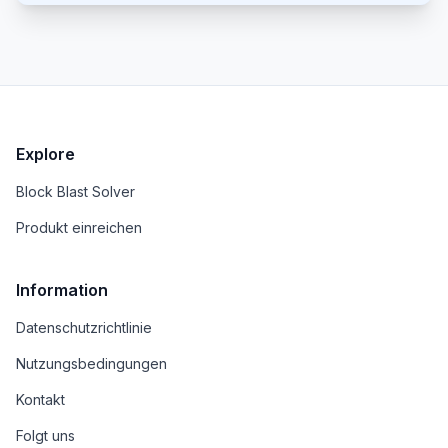
einfach in überzeugende Visualisierungen
umwandeln möchten, um eine klarere Geschichte
zu erzählen und die Kommunikation,
Zusammenarbeit und Entscheidungsfindung zu
verbessern.
Explore
Block Blast Solver
Produkt einreichen
Information
Datenschutzrichtlinie
Nutzungsbedingungen
Kontakt
Folgt uns