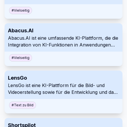
Durch das direkte Hochladen von Videos entfällt
die Notwendigkeit von Kameras oder Motion-
#
Vielseitig
Capture-Anzügen, wodurch automatisch
Animationsdaten generiert werden. Es steigert die
Abacus.AI
Produktivität um bis zu 30%.
Abacus.AI ist eine umfassende KI-Plattform, die die
Integration von KI-Funktionen in Anwendungen
ermöglicht. Sie bietet Lösungen für Predictive
Analytics, Anomalieerkennung und
#
Vielseitig
Personalisierung. Optimieren Sie Geschäftsabläufe
und Entscheidungsfindung mit Abacus.AI.
LensGo
LensGo ist eine KI-Plattform für die Bild- und
Videoerstellung sowie für die Entwicklung und das
Training benutzerdefinierter Modelle. Dieses All-in-
One-Tool ermöglicht es Kreativen, Grafiken zu
#
Text zu Bild
erstellen, Videos zu animieren und die KI-
Modellentwicklung innerhalb einer einzigen,
Shortspilot
leistungsstarken Anwendung zu erkunden.