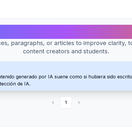
res herramientas de IA para Reescrito
, paragraphs, or articles to improve clarity, ton
content creators and students.
tenido generado por IA suene como si hubiera sido escrit
tección de IA.
1