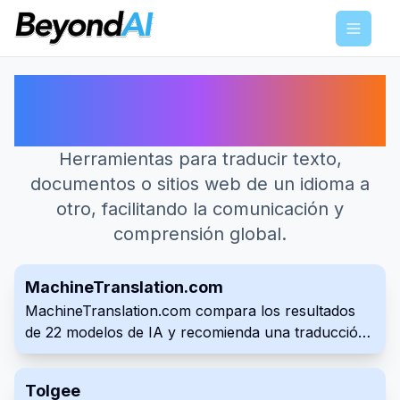
Menu
Las mejores herramientas de IA
para Traducción
Herramientas para traducir texto,
documentos o sitios web de un idioma a
otro, facilitando la comunicación y
comprensión global.
MachineTranslation.com
MachineTranslation.com compara los resultados
de 22 modelos de IA y recomienda una traducción
según el consenso entre modelos. Traduce texto,
imágenes y documentos grandes, puede conservar
Tolgee
el diseño de formatos compatibles y añade