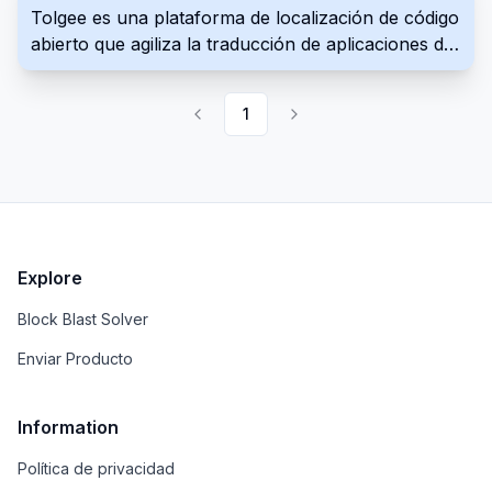
Tolgee es una plataforma de localización de código
controles terminológicos, AI Translation Agent,
abierto que agiliza la traducción de aplicaciones de
opciones de privacidad y verificación humana bajo
software. Ofrece traducción en contexto, memoria
demanda.
de traducción y soporte para varios formatos de
1
archivo para una localización perfecta.
Explore
Block Blast Solver
Enviar Producto
Information
Política de privacidad