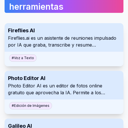
herramientas
Fireflies AI
Fireflies.ai es un asistente de reuniones impulsado
por IA que graba, transcribe y resume
conversaciones. Se integra con varias plataformas
de videoconferencia y productividad para
#
Voz a Texto
proporcionar información completa sobre el
contenido de la reunión. Esto facilita la acción
Photo Editor AI
eficiente sobre las discusiones y decisiones
Photo Editor AI es un editor de fotos online
importantes tomadas.
gratuito que aprovecha la IA. Permite a los
usuarios eliminar rápidamente objetos, personas o
imperfecciones no deseadas de las imágenes.
#
Edición de Imágenes
Mejora la calidad de la imagen sin esfuerzo con
esta intuitiva herramienta.
Galileo AI