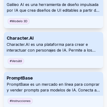
Galileo AI es una herramienta de diseño impulsada
por IA que crea diseños de UI editables a partir de
descripciones de texto e imágenes. Genera UI
completas rápidamente, lo que ahorra a los
#
Modelo 3D
diseñadores una cantidad de tiempo considerable.
Este flujo de trabajo eficiente permite centrarse en
Character.AI
las decisiones de diseño de alto impacto en lugar
Character.AI es una plataforma para crear e
del trabajo manual.
interactuar con personajes de IA. Permite a los
usuarios tener conversaciones atractivas,
colaborar en proyectos creativos y explorar
#
Versátil
diferentes escenarios. Explora Character.AI para
tener conversaciones realistas o utilízalo para
PromptBase
practicar otro idioma o como una herramienta
PromptBase es un mercado en línea para comprar
educativa, asistencial o basada en negocios.
y vender prompts para modelos de IA. Conecta a
los creadores y usuarios de prompts de IA,
proporcionando una plataforma para descubrir,
#
Instrucciones