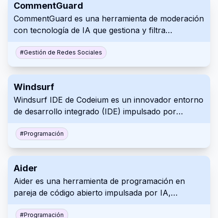
CommentGuard
CommentGuard es una herramienta de moderación
con tecnología de IA que gestiona y filtra
automáticamente los comentarios en las
publicaciones y anuncios de Facebook e
#
Gestión de Redes Sociales
Instagram.
Windsurf
Windsurf IDE de Codeium es un innovador entorno
de desarrollo integrado (IDE) impulsado por
inteligencia artificial diseñado para mejorar la
experiencia de codificación para los
#
Programación
desarrolladores. Combina herramientas avanzadas
de IA con prácticas tradicionales de codificación
Aider
para crear un flujo de trabajo más eficiente e
Aider es una herramienta de programación en
intuitivo. Con características como flujos de IA,
pareja de código abierto impulsada por IA,
asistencia contextual en tiempo real y una interfaz
diseñada para mejorar la experiencia de
de usuario amigable, Windsurf tiene como objetivo
codificación de los desarrolladores. Se integra con
#
Programación
agilizar el proceso de desarrollo y capacitar a los