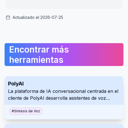
Actualizado el 2026-07-25
Encontrar más
herramientas
PolyAI
La plataforma de IA conversacional centrada en el
cliente de PolyAI desarrolla asistentes de voz
realistas que ofrecen un servicio de atención al
cliente excepcional para empresas de numerosos
#
Síntesis de Voz
sectores.