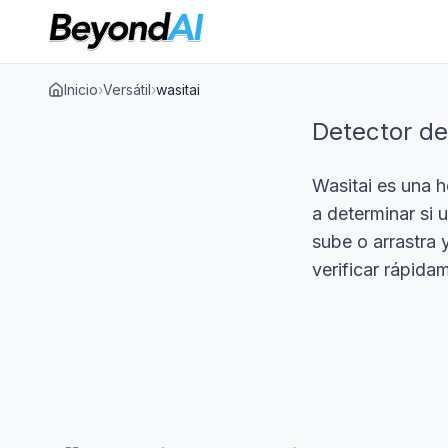
Inicio
›
Versátil
›
wasitai
Detector de
Wasitai es una 
a determinar si
sube o arrastra 
verificar rápida