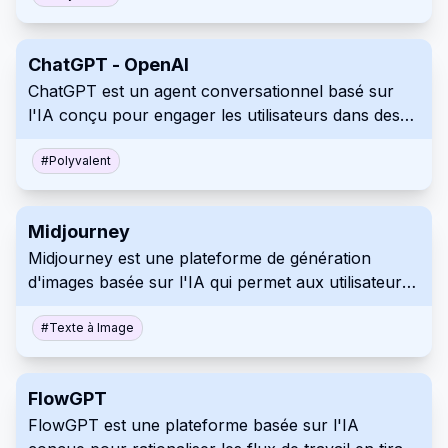
du langage naturel de pointe pour fournir des
réponses informatives et tenant compte du
ChatGPT - OpenAI
contexte.
ChatGPT est un agent conversationnel basé sur
l'IA conçu pour engager les utilisateurs dans des
dialogues en langage naturel. Il comprend et
génère du texte, aidant les utilisateurs dans
#
Polyvalent
diverses tâches, répondant aux questions ou
offrant du divertissement dans de multiples
Midjourney
contextes.
Midjourney est une plateforme de génération
d'images basée sur l'IA qui permet aux utilisateurs
de créer des visuels époustouflants à partir de
descriptions textuelles. Elle utilise des algorithmes
#
Texte à Image
d'apprentissage automatique avancés pour
interpréter les instructions et produire des œuvres
FlowGPT
d'art de haute qualité, s'adressant aux artistes, aux
FlowGPT est une plateforme basée sur l'IA
concepteurs et aux passionnés de création.