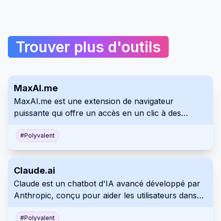
Trouver plus d'outils
MaxAI.me
MaxAI.me est une extension de navigateur
puissante qui offre un accès en un clic à des
modèles d'IA avancés tels que ChatGPT, Claude,
Gemini, et plus encore. Elle améliore la productivité
#
Polyvalent
en offrant des fonctionnalités telles que
l'amélioration de l'écriture, la vérification
Claude.ai
grammaticale, le résumé, le chat d'IA et
Claude est un chatbot d'IA avancé développé par
l'optimisation de la recherche, le tout directement
Anthropic, conçu pour aider les utilisateurs dans
sur n'importe quelle page web.
diverses tâches de conversation tout en privilégiant
la sécurité et la convivialité. Il exploite le traitement
#
Polyvalent