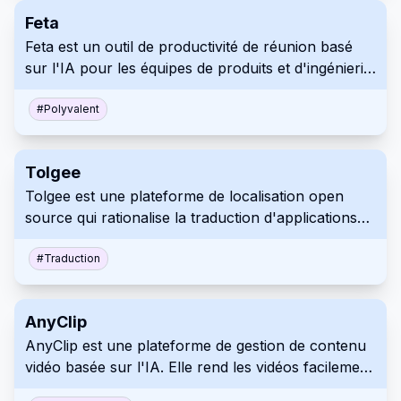
environnements de programmation à l'aide de
Feta
Python, Java et autres. GeoSpy.ai offre des
Feta est un outil de productivité de réunion basé
niveaux de tarification flexibles, de l'utilisation
sur l'IA pour les équipes de produits et d'ingénierie.
gratuite pour les essais aux plans évolutifs pour les
Il automatise les tâches telles que la création
vastes besoins commerciaux et les accords
d'ordres du jour, la prise de notes et le suivi des
#
Polyvalent
d'entreprise sur mesure.
éléments d'action, ce qui permet d'organiser des
réunions plus efficaces et productives.
Tolgee
Tolgee est une plateforme de localisation open
source qui rationalise la traduction d'applications
logicielles. Elle offre une traduction contextuelle,
une mémoire de traduction et prend en charge
#
Traduction
divers formats de fichiers pour une localisation
transparente.
AnyClip
AnyClip est une plateforme de gestion de contenu
vidéo basée sur l'IA. Elle rend les vidéos facilement
consultables, mesurables et personnalisées. Les