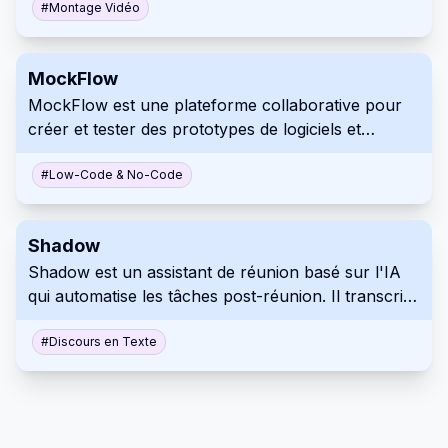
entreprises utilisent AnyClip pour le marketing, les
#
Montage Vidéo
communications internes et d'autres applications.
MockFlow
MockFlow est une plateforme collaborative pour
créer et tester des prototypes de logiciels et
d'interfaces web, vous permettant de générer des
maquettes à l'aide de bibliothèques de composants
#
Low-Code & No-Code
intégrées pour une construction rapide. Il facilite
une communication améliorée entre les équipes de
Shadow
projet.
Shadow est un assistant de réunion basé sur l'IA
qui automatise les tâches post-réunion. Il transcrit
les réunions, génère des résumés et peut même
effectuer des actions de suivi spécifiques,
#
Discours en Texte
améliorant ainsi la productivité et rationalisant les
flux de travail. Vos enregistrements sont stockés
localement pour une sécurité et une confidentialité
accrues.