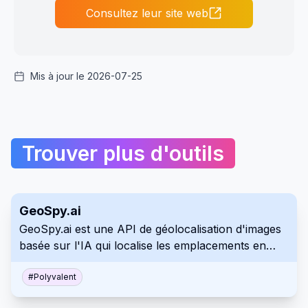
Consultez leur site web
Mis à jour le 2026-07-25
Trouver plus d'outils
GeoSpy.ai
GeoSpy.ai est une API de géolocalisation d'images
basée sur l'IA qui localise les emplacements en
analysant les données de pixels d'image et en
identifiant les caractéristiques géographiques. Il
#
Polyvalent
s'intègre de manière transparente dans divers