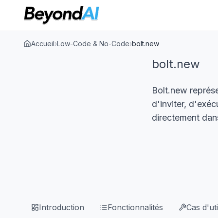
Accueil
›
Low-Code & No-Code
›
bolt.new
bolt.new
Bolt.new représ
d'inviter, d'exé
directement dans
Introduction
Fonctionnalités
Cas d'uti