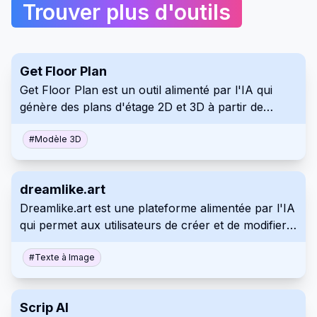
Trouver plus d'outils
Get Floor Plan
Get Floor Plan est un outil alimenté par l'IA qui
génère des plans d'étage 2D et 3D à partir de
croquis. Il est parfait pour l'immobilier, la
décoration d'intérieur, l'architecture et même les
#
Modèle 3D
projets de rénovation domiciliaire, simplifiant la
visualisation du design grâce à son interface
dreamlike.art
conviviale. La plateforme produit rapidement des
Dreamlike.art est une plateforme alimentée par l'IA
visites virtuelles 3D interactives qui améliorent
qui permet aux utilisateurs de créer et de modifier
l'expérience client, ce qui en fait un excellent
des images à l'aide d'une gamme de fonctionnalités
matériel de présentation des ventes ou du
innovantes. Il exploite des algorithmes avancés
#
Texte à Image
marketing adapté à toutes les professions, y
pour transformer les invites textuelles et les visuels
compris la planification de la construction
existants en nouvelles œuvres d'art avec des
Scrip AI
styles réglables et une qualité améliorée. Son