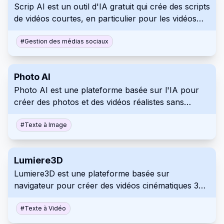
Scrip AI est un outil d'IA gratuit qui crée des scripts
interface intuitive facilite un processus créatif
de vidéos courtes, en particulier pour les vidéos
rapide et itératif.
Instagram. Générez rapidement des scripts
engageants de 30 à 60 secondes, sans avoir
#
Gestion des médias sociaux
besoin de vous connecter.
Photo AI
Photo AI est une plateforme basée sur l'IA pour
créer des photos et des vidéos réalistes sans
séances photos traditionnelles. Les utilisateurs
créent des personnages IA personnalisés à partir
#
Texte à Image
de selfies et les mettent en scène dans divers
environnements à l'aide de l'IA.
Lumiere3D
Lumiere3D est une plateforme basée sur
navigateur pour créer des vidéos cinématiques 3D.
Elle utilise l'IA pour rationaliser la production vidéo,
éliminant ainsi le besoin de logiciels complexes ou
#
Texte à Vidéo
d'expertise technique, permettant à quiconque de