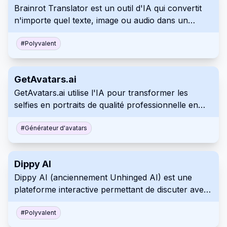
Brainrot Translator est un outil d'IA qui convertit
n'importe quel texte, image ou audio dans un
format 'skibidi' unique de style TikTok.
#
Polyvalent
GetAvatars.ai
GetAvatars.ai utilise l'IA pour transformer les
selfies en portraits de qualité professionnelle en
une minute seulement.
#
Générateur d'avatars
Dippy AI
Dippy AI (anciennement Unhinged AI) est une
plateforme interactive permettant de discuter avec
des personnages d'IA dans divers scénarios et
intrigues, sans filtre de contenu.
#
Polyvalent