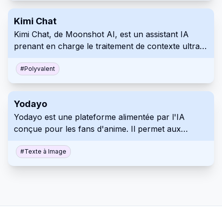
Kimi Chat
Kimi Chat, de Moonshot AI, est un assistant IA
prenant en charge le traitement de contexte ultra-
long (jusqu'à 2 millions de caractères chinois), la
navigation web et la synchronisation
#
Polyvalent
multiplateforme.
Yodayo
Yodayo est une plateforme alimentée par l'IA
conçue pour les fans d'anime. Il permet aux
utilisateurs de générer de l'art, d'interagir avec des
personnages et de se connecter au sein d'une
#
Texte à Image
communauté dynamique.