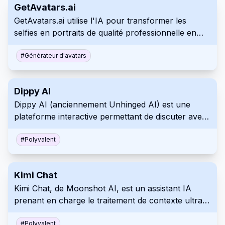
GetAvatars.ai
GetAvatars.ai utilise l'IA pour transformer les
selfies en portraits de qualité professionnelle en
une minute seulement.
#
Générateur d'avatars
Dippy AI
Dippy AI (anciennement Unhinged AI) est une
plateforme interactive permettant de discuter avec
des personnages d'IA dans divers scénarios et
intrigues, sans filtre de contenu.
#
Polyvalent
Kimi Chat
Kimi Chat, de Moonshot AI, est un assistant IA
prenant en charge le traitement de contexte ultra-
long (jusqu'à 2 millions de caractères chinois), la
navigation web et la synchronisation
#
Polyvalent