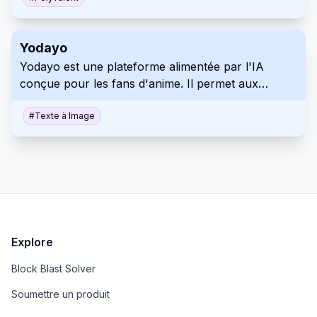
multiplateforme.
Yodayo
Yodayo est une plateforme alimentée par l'IA
conçue pour les fans d'anime. Il permet aux
utilisateurs de générer de l'art, d'interagir avec des
personnages et de se connecter au sein d'une
#
Texte à Image
communauté dynamique.
Explore
Block Blast Solver
Soumettre un produit