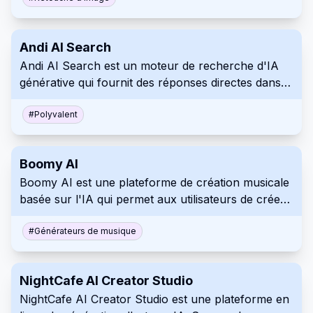
l'image. Rationalisez votre flux de travail de
contenu visuel grâce à des fonctionnalités telles
Andi AI Search
que l'édition IA, la transformation d'arrière-plan et
Andi AI Search est un moteur de recherche d'IA
la génération de texte à image.
générative qui fournit des réponses directes dans
une interface conversationnelle. Il synthétise les
informations provenant de plusieurs sources,
#
Polyvalent
offrant une alternative privée et sans publicité à la
recherche traditionnelle.
Boomy AI
Boomy AI est une plateforme de création musicale
basée sur l'IA qui permet aux utilisateurs de créer
et de partager des chansons originales en quelques
secondes. Les utilisateurs peuvent personnaliser
#
Générateurs de musique
leurs créations et les distribuer aux principaux
services de streaming, en gagnant des redevances
NightCafe AI Creator Studio
sur chaque lecture.
NightCafe AI Creator Studio est une plateforme en