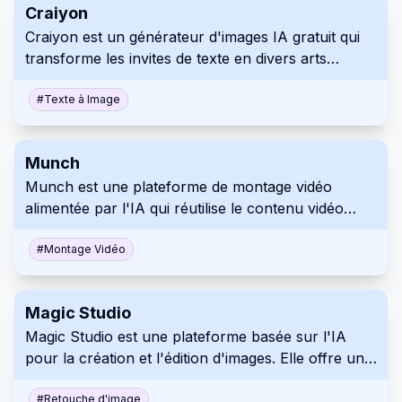
Craiyon
Craiyon est un générateur d'images IA gratuit qui
transforme les invites de texte en divers arts
visuels. Facilement accessible grâce à une
interface conviviale, il est idéal pour les créateurs
#
Texte à Image
de contenu, les éducateurs et tous ceux qui
recherchent une inspiration créative.
Munch
Munch est une plateforme de montage vidéo
alimentée par l'IA qui réutilise le contenu vidéo
long en clips de médias sociaux engageants. Il
automatise le processus de création de courtes
#
Montage Vidéo
vidéos optimisées, ce qui permet de gagner du
temps et de maximiser la portée sur différents
Magic Studio
canaux de médias sociaux. Munch propose
Magic Studio est une plateforme basée sur l'IA
différents plans de tarification et d'abonnement
pour la création et l'édition d'images. Elle offre une
pour répondre aux différents besoins et cas
interface conviviale avec de puissantes
d'utilisation des utilisateurs.
fonctionnalités d'IA pour diverses tâches liées à
#
Retouche d'image