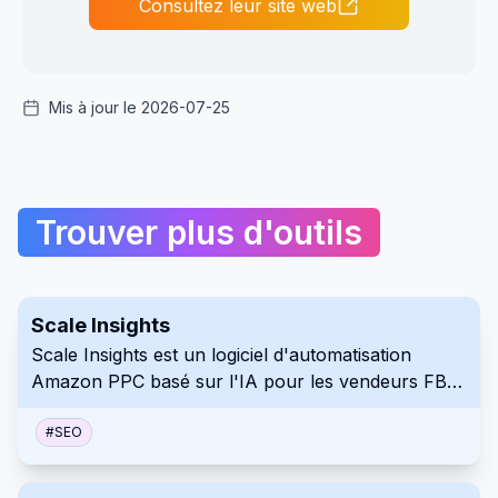
Consultez leur site web
Mis à jour le 2026-07-25
Trouver plus d'outils
Scale Insights
Scale Insights est un logiciel d'automatisation
Amazon PPC basé sur l'IA pour les vendeurs FBA.
Il automatise la gestion des enchères et des
campagnes pour réduire l'ACOS et augmenter le
#
SEO
ROI. Cet outil permet aux vendeurs d'optimiser les
dépenses publicitaires et d'améliorer l'efficacité des