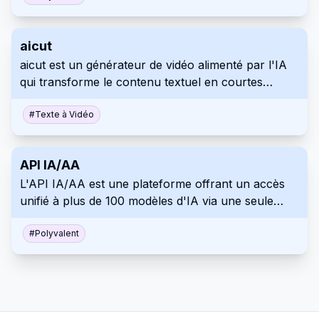
comprend des options open source et
commerciales. Les développeurs, les chercheurs et
aicut
les entreprises peuvent utiliser LLM List pour
aicut est un générateur de vidéo alimenté par l'IA
découvrir et comparer efficacement les modèles,
qui transforme le contenu textuel en courtes
simplifiant ainsi le développement de solutions d'IA.
vidéos dynamiques pour les plateformes de médias
sociaux. Ses modèles, polices personnalisables et
#
Texte à Vidéo
fonctionnalités de publication directe simplifient la
création vidéo, idéale pour réutiliser le contenu
API IA/AA
écrit en visuels attrayants.
L'API IA/AA est une plateforme offrant un accès
unifié à plus de 100 modèles d'IA via une seule
interface API. Elle est conçue pour être rentable
avec une infrastructure sans serveur. Passez
#
Polyvalent
facilement des services OpenAI avec une seule
ligne de modification de code, rationalisant ainsi la
gestion des modèles d'IA.