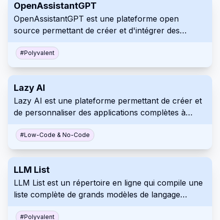
OpenAssistantGPT
campagnes grâce à l'IA avancée et à l'analyse des
OpenAssistantGPT est une plateforme open
données.
source permettant de créer et d'intégrer des
chatbots IA à des sites web à l'aide des modèles
GPT d'OpenAI. Cette plateforme simplifie l'ajout
#
Polyvalent
d'IA conversationnelle à votre site, en offrant des
options de personnalisation et une facturation
Lazy AI
directe via OpenAI.
Lazy AI est une plateforme permettant de créer et
de personnaliser des applications complètes à
l'aide d'invites. Créez facilement des applications
web, des agents d'IA, des automatisations et des
#
Low-Code & No-Code
chatbots.
LLM List
LLM List est un répertoire en ligne qui compile une
liste complète de grands modèles de langage
(LLM). Il classe les modèles par fonctionnalité, telle
que la génération et la traduction de texte, et
#
Polyvalent