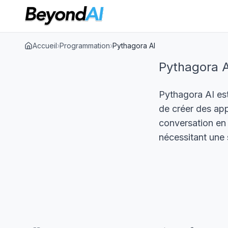
Accueil
›
Programmation
›
Pythagora AI
Pythagora A
Pythagora AI es
de créer des app
conversation en
nécessitant une 