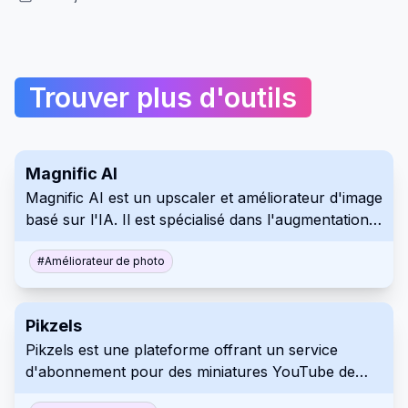
Trouver plus d'outils
Magnific AI
Magnific AI est un upscaler et améliorateur d'image
basé sur l'IA. Il est spécialisé dans l'augmentation
de la résolution d'image et l'ajout de détails
complexes grâce à un contrôle 'Créativité'. Cet
#
Améliorateur de photo
outil est idéal pour les professionnels et les
passionnés ayant besoin d'un agrandissement
Pikzels
d'image de haute qualité.
Pikzels est une plateforme offrant un service
d'abonnement pour des miniatures YouTube de
haute qualité. Il permet des demandes de design