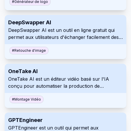
illimitées auprès de designers experts pour un prix
#
Générateur de logo
mensuel fixe. Ce service vise à simplifier et
accélérer le processus d'obtention de miniatures
DeepSwapper AI
vidéo professionnelles.
DeepSwapper AI est un outil en ligne gratuit qui
permet aux utilisateurs d'échanger facilement des
visages dans des images. Il offre une utilisation
illimitée et produit des résultats réalistes de haute
#
Retouche d'image
qualité sans filigranes ni publicités. Le service est
sécurisé et ne stocke pas les images téléchargées.
OneTake AI
OneTake AI est un éditeur vidéo basé sur l'IA
conçu pour automatiser la production de
présentations vidéo. Il transforme les images
brutes en vidéos soignées, complètes avec titres,
#
Montage Vidéo
transitions et animations, en utilisant un processus
simple. Utilisez OneTake AI pour créer rapidement
GPTEngineer
du contenu vidéo professionnel pour diverses
GPTEngineer est un outil qui permet aux
plateformes.