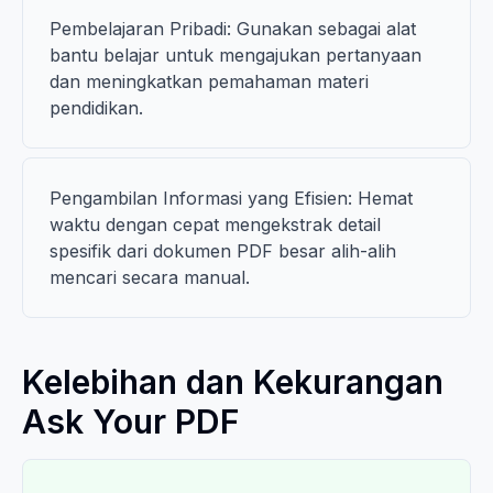
Pembelajaran Pribadi: Gunakan sebagai alat
bantu belajar untuk mengajukan pertanyaan
dan meningkatkan pemahaman materi
pendidikan.
Pengambilan Informasi yang Efisien: Hemat
waktu dengan cepat mengekstrak detail
spesifik dari dokumen PDF besar alih-alih
mencari secara manual.
Kelebihan dan Kekurangan
Ask Your PDF