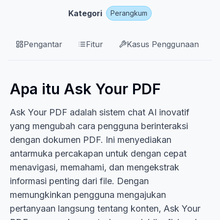
Kategori
Perangkum
Pengantar
Fitur
Kasus Penggunaan
Apa itu Ask Your PDF
Ask Your PDF adalah sistem chat AI inovatif
yang mengubah cara pengguna berinteraksi
dengan dokumen PDF. Ini menyediakan
antarmuka percakapan untuk dengan cepat
menavigasi, memahami, dan mengekstrak
informasi penting dari file. Dengan
memungkinkan pengguna mengajukan
pertanyaan langsung tentang konten, Ask Your