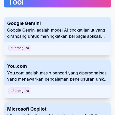
Tool
Google Gemini
Google Gemini adalah model AI tingkat lanjut yang
dirancang untuk meningkatkan berbagai aplikasi
dengan mengintegrasikan pemrosesan bahasa
alami dan kemampuan pemahaman gambar.
#
Serbaguna
Tujuannya adalah untuk meningkatkan interaksi
pengguna di seluruh platform Google, memberikan
You.com
respons yang lebih intuitif dan sadar konteks.
You.com adalah mesin pencari yang dipersonalisasi
yang menawarkan pengalaman penelusuran unik
kepada pengguna dengan mengintegrasikan
berbagai sumber informasi dan menyediakan hasil
#
Serbaguna
pencarian yang disesuaikan. Ini menekankan
privasi pengguna dan bertujuan untuk
Microsoft Copilot
meningkatkan pengalaman pencarian melalui fitur