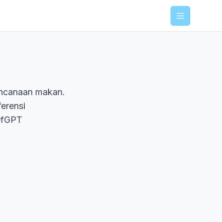
Menu
encanaan makan.
erensi
efGPT