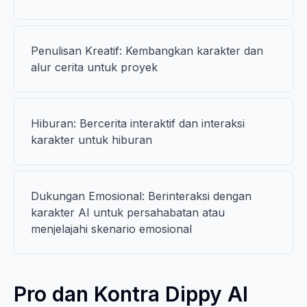
Penulisan Kreatif: Kembangkan karakter dan
alur cerita untuk proyek
Hiburan: Bercerita interaktif dan interaksi
karakter untuk hiburan
Dukungan Emosional: Berinteraksi dengan
karakter AI untuk persahabatan atau
menjelajahi skenario emosional
Pro dan Kontra Dippy AI