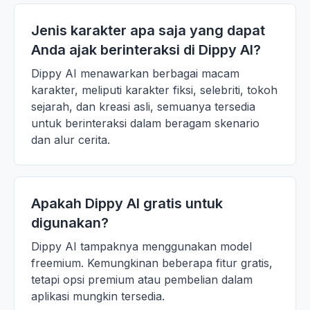
Jenis karakter apa saja yang dapat
Anda ajak berinteraksi di Dippy AI?
Dippy AI menawarkan berbagai macam
karakter, meliputi karakter fiksi, selebriti, tokoh
sejarah, dan kreasi asli, semuanya tersedia
untuk berinteraksi dalam beragam skenario
dan alur cerita.
Apakah Dippy AI gratis untuk
digunakan?
Dippy AI tampaknya menggunakan model
freemium. Kemungkinan beberapa fitur gratis,
tetapi opsi premium atau pembelian dalam
aplikasi mungkin tersedia.