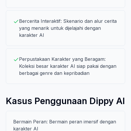
Bercerita Interaktif: Skenario dan alur cerita
yang menarik untuk dijelajahi dengan
karakter AI
Perpustakaan Karakter yang Beragam:
Koleksi besar karakter AI siap pakai dengan
berbagai genre dan kepribadian
Kasus Penggunaan Dippy AI
Bermain Peran: Bermain peran imersif dengan
karakter AI