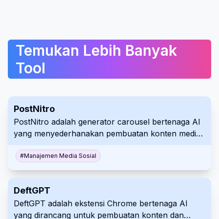
Temukan Lebih Banyak
Tool
PostNitro
PostNitro adalah generator carousel bertenaga AI
yang menyederhanakan pembuatan konten media
sosial yang menarik secara visual. Masukkan
konten, topik, atau kata kunci untuk menghasilkan
#
Manajemen Media Sosial
carousel yang disesuaikan yang menggabungkan
elemen merek Anda. Tingkatkan kehadiran media
DeftGPT
sosial Anda tanpa keahlian desain.
DeftGPT adalah ekstensi Chrome bertenaga AI
yang dirancang untuk pembuatan konten dan