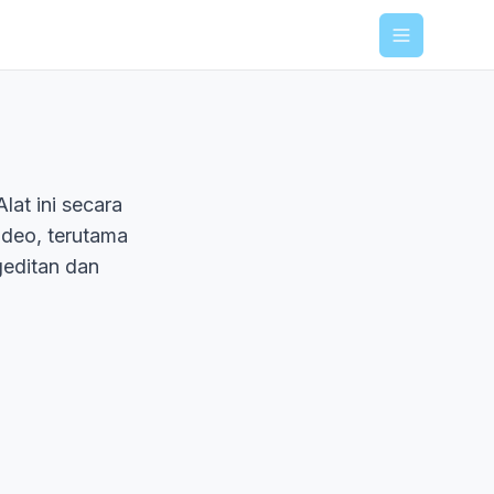
Menu
lat ini secara
ideo, terutama
geditan dan