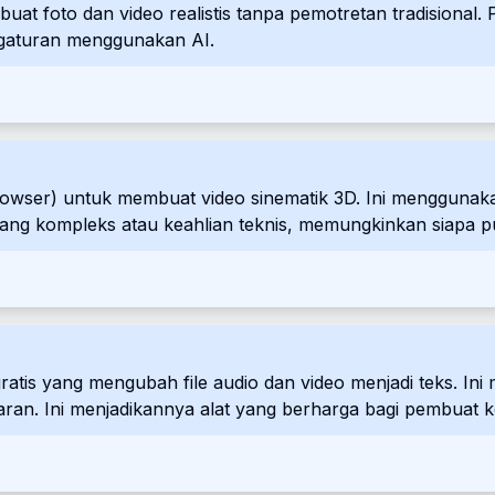
uat foto dan video realistis tanpa pemotretan tradisional
gaturan menggunakan AI.
owser) untuk membuat video sinematik 3D. Ini menggunak
ng kompleks atau keahlian teknis, memungkinkan siapa pu
 untuk merek dan pengecer yang menjual secara langsung, 
I gratis yang mengubah file audio dan video menjadi teks. 
aran. Ini menjadikannya alat yang berharga bagi pembuat 