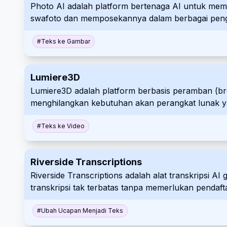
Photo AI adalah platform bertenaga AI untuk memb
swafoto dan memposekannya dalam berbagai pen
#
Teks ke Gambar
Lumiere3D
Lumiere3D adalah platform berbasis peramban (br
menghilangkan kebutuhan akan perangkat lunak ya
menarik perhatian, memaksimalkan promosi produk
digital.
#
Teks ke Video
Riverside Transcriptions
Riverside Transcriptions adalah alat transkripsi A
transkripsi tak terbatas tanpa memerlukan pendaft
membutuhkan transkripsi yang akurat dan efisien.
#
Ubah Ucapan Menjadi Teks