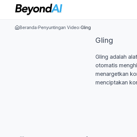
Beranda
›
Penyuntingan Video
›
Gling
Gling
Gling adalah ala
otomatis menghi
menargetkan kon
menciptakan kon