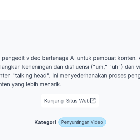
t pengedit video bertenaga AI untuk pembuat konten. A
langkan keheningan dan disfluensi ("um," "uh") dari v
ten "talking head". Ini menyederhanakan proses pen
ten yang lebih menarik.
Kunjungi Situs Web
Kategori
Penyuntingan Video