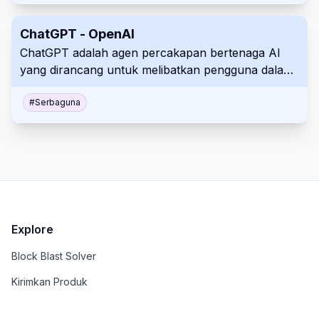
dan kegunaan. Ia memanfaatkan pemrosesan
bahasa alami mutakhir untuk memberikan respons
ChatGPT - OpenAI
yang informatif dan sadar konteks.
ChatGPT adalah agen percakapan bertenaga AI
yang dirancang untuk melibatkan pengguna dalam
dialog bahasa alami. Ia memahami dan
menghasilkan teks, membantu pengguna dengan
#
Serbaguna
berbagai tugas, menjawab pertanyaan, atau
menyediakan hiburan di berbagai konteks.
Explore
Block Blast Solver
Kirimkan Produk