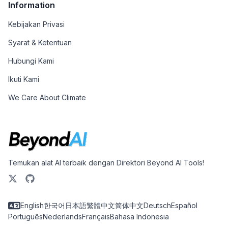
Information
Kebijakan Privasi
Syarat & Ketentuan
Hubungi Kami
Ikuti Kami
We Care About Climate
Temukan alat AI terbaik dengan Direktori Beyond AI Tools!
English
한국어
日本語
繁體中文
简体中文
Deutsch
Español
Português
Nederlands
Français
Bahasa Indonesia