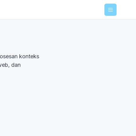
Menu
rosesan konteks
 web, dan