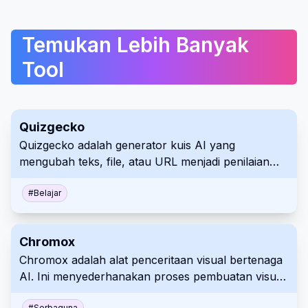
Temukan Lebih Banyak
Tool
Quizgecko
Quizgecko adalah generator kuis AI yang
mengubah teks, file, atau URL menjadi penilaian
interaktif. Aplikasi ini menampilkan berbagai jenis
soal, pelaporan, dan berbagi di berbagai platform.
#
Belajar
Tingkatkan keterlibatan dan sederhanakan proses
evaluasi dengan alat serbaguna ini.
Chromox
Chromox adalah alat penceritaan visual bertenaga
AI. Ini menyederhanakan proses pembuatan visual
yang menarik untuk berbagai aplikasi. Desainnya
#
Serbaguna