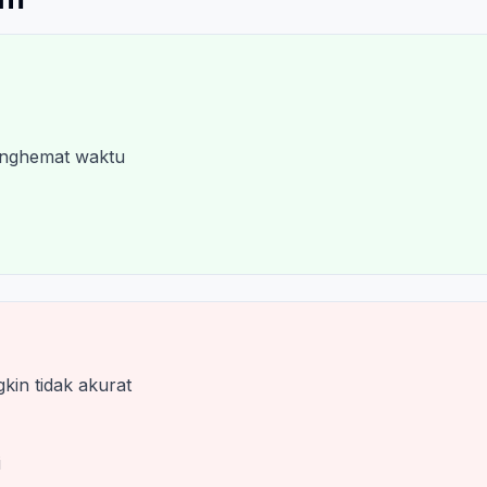
enghemat waktu
kin tidak akurat
i