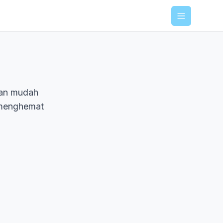
Menu
gan mudah
, menghemat