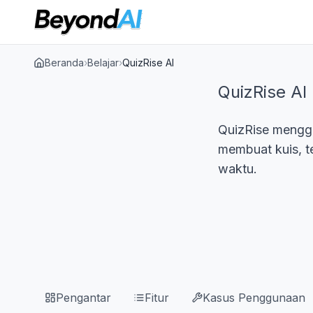
Beranda
›
Belajar
›
QuizRise AI
QuizRise AI
QuizRise mengg
membuat kuis, te
waktu.
Pengantar
Fitur
Kasus Penggunaan