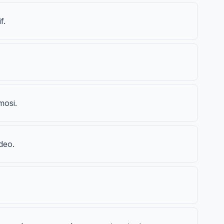
f.
mosi.
deo.