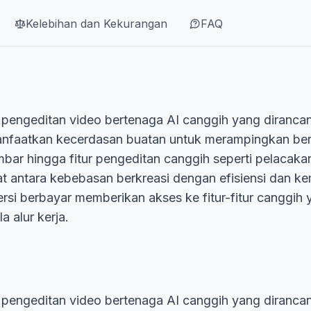
Kelebihan dan Kekurangan
FAQ
ngeditan video bertenaga AI canggih yang dirancang u
faatkan kecerdasan buatan untuk merampingkan berba
ar hingga fitur pengeditan canggih seperti pelacaka
 antara kebebasan berkreasi dengan efisiensi dan kem
ersi berbayar memberikan akses ke fitur-fitur canggi
 alur kerja.
engeditan video bertenaga AI canggih yang dirancan