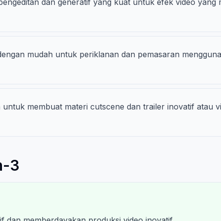
 pengeditan dan generatif yang kuat untuk efek video ya
dengan mudah untuk periklanan dan pemasaran mengguna
untuk membuat materi cutscene dan trailer inovatif atau v
n-3
if dan memberdayakan produksi video inovatif.