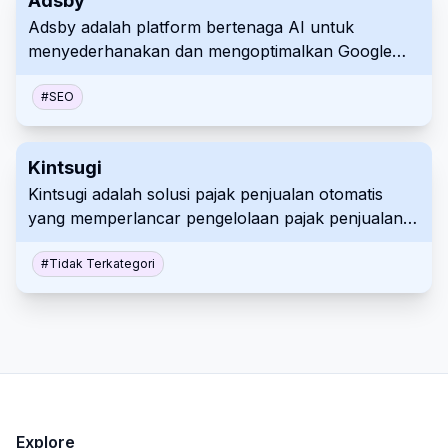
Adsby
Adsby adalah platform bertenaga AI untuk
menyederhanakan dan mengoptimalkan Google
Search Ads. Dirancang untuk startup dan bisnis
kecil, ini mengotomatiskan pembuatan iklan, saran
#
SEO
kata kunci, dan optimasi kampanye untuk
memaksimalkan ROAS.
Kintsugi
Kintsugi adalah solusi pajak penjualan otomatis
yang memperlancar pengelolaan pajak penjualan
untuk bisnis. Ini mengotomatiskan pendaftaran,
pelacakan nexus, pengajuan, dan pengiriman,
#
Tidak Terkategori
mengurangi kesalahan dan menghemat waktu.
Kintsugi juga terintegrasi dengan sistem bisnis yang
ada dan menyediakan bantuan pajak bertenaga AI.
Explore