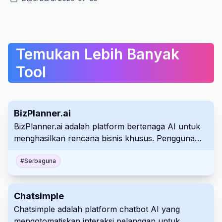
Temukan Lebih Banyak
Tool
BizPlanner.ai
BizPlanner.ai adalah platform bertenaga AI untuk
menghasilkan rencana bisnis khusus. Pengguna
menjawab kuesioner, dan AI menyusun dokumen
yang mencakup analisis pasar, keuangan, dan
#
Serbaguna
strategi pemasaran. Alat ini ideal untuk pengusaha,
startup yang mencari pendanaan, atau
Chatsimple
meluncurkan usaha baru.
Chatsimple adalah platform chatbot AI yang
mengotomatiskan interaksi pelanggan untuk