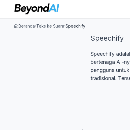
Beranda
›
Teks ke Suara
›
Speechify
Speechify
Speechify adala
bertenaga AI-n
pengguna untuk
tradisional. Ter