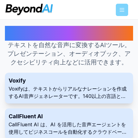
Menu
音声合成 に最適なAIツール
テキストを自然な音声に変換するAIツール。
プレゼンテーション、オーディオブック、ア
クセシビリティ向上などに活用できます。
Voxify
Voxifyは、テキストからリアルなナレーションを作成
するAI音声ジェネレーターです。140以上の言語とア
クセントに対応し、感情表現や速度をカスタマイズで
きます。プロフェッショナルな高品質オーディオコン
CallFluent AI
テンツ制作にVoxifyをご利用ください。
CallFluent AI は、AI を活用した音声エージェントを
使用してビジネスコールを自動化するクラウドベース