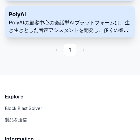
のプラットフォームです。リアルで人間のような音声
を提供し、効率と顧客満足度を向上させるために多数
PolyAI
のプラットフォームと統合されています。
PolyAIの顧客中心の会話型AIプラットフォームは、生
き生きとした音声アシスタントを開発し、多くの業界
の企業に卓越したカスタマーサービスを提供します。
1
Explore
Block Blast Solver
製品を送信
Information