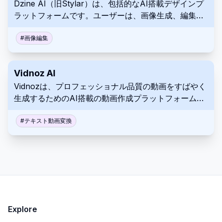
Dzine AI（旧Stylar）は、包括的なAI搭載デザインプ
ラットフォームです。ユーザーは、画像生成、編集、
およびスタイルのパーソナライズを高度に制御できま
す。
#
画像編集
Vidnoz AI
Vidnozは、プロフェッショナル品質の動画をすばやく
生成するためのAI搭載の動画作成プラットフォームで
す。リアルなアバター、自然な音声、カスタマイズ可
能なテンプレートを使用します。
#
テキスト動画変換
Explore