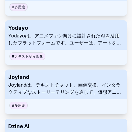
ルチプラットフォーム同期をサポートするAIアシスタ
ントです。
#
多用途
Yodayo
Yodayoは、アニメファン向けに設計されたAIを活用
したプラットフォームです。ユーザーは、アートを生
成し、キャラクターと交流し、活気のあるコミュニテ
ィ内でつながることができます。
#
テキストから画像
Joyland
Joylandは、テキストチャット、画像交換、インタラ
クティブなストーリーテリングを通じて、仮想アニメ
キャラクターを作成し、交流するためのAIを活用した
プラットフォームです。
#
多用途
Dzine AI