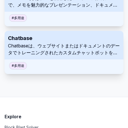
で、メモを魅力的なプレゼンテーション、ドキュメン
ト、ウェブページに変換します。AIデザインツールを
利用して、使いやすいテンプレートとノーコード編集
#
多用途
により、プロフェッショナルな品質の結果を生成しま
す。Gammaは、GIF、動画、グラフ、分析ツールなど
Chatbase
を埋め込むなどのインタラクティブな機能を提供し、
Chatbaseは、ウェブサイトまたはドキュメントのデー
チームメンバーやクライアント間の簡単なコラボレー
タでトレーニングされたカスタムチャットボットを作
ションを促進します。
成できるAIプラットフォームです。データをアップロ
ードするかリンクするだけで、Chatbaseはコンテンツ
#
多用途
に合わせてカスタマイズされた専用のチャットボット
を構築します。顧客サポートを強化し、リードの獲得
を向上させるために、サイトに埋め込みます。
Explore
Block Blast Solver