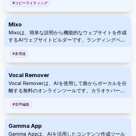
より、時間の節約を支援します。メール、記事、レポ
#
コピーライティング
ートなど、どのような文章を作成する場合でも、
Compose AIを使用すると、より効率的にタスクを完
Mixo
了できます。
Mixoは、簡単な説明から機能的なウェブサイトを作成
するAIウェブサイトビルダーです。ランディングペー
ジの生成、メール順番待ちリスト、顧客エンゲージメ
ントツールなどの機能が含まれています。このプラッ
#
多用途
トフォームにより、アイデアをオンラインで迅速かつ
簡単に立ち上げて検証できます。
Vocal Remover
Vocal Removerは、AIを使用して曲からボーカルを分
離する無料のオンラインツールです。カラオケバージ
ョンとアカペラバージョンを数秒で生成します。
#
音声編集
Gamma App
Gamma Appは、AIを活用したコンテンツ作成ツール