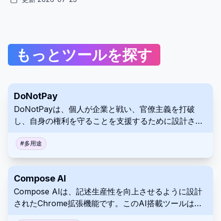
もっとツールを探す
DoNotPay
DoNotPayは、個人が企業と戦い、官僚主義を打破
し、自身の権利を守ることを支援するために設計され
た、AIを搭載した法的アシスタントです。要求書の作
成や罰金の異議申し立てから、サブスクリプションの
#
多用途
処理など、さまざまな法的タスクのための自動化され
たツールを提供します。
Compose AI
Compose AIは、記述生産性を向上させるように設計
されたChrome拡張機能です。このAI搭載ツールは、
オートコンプリート、テキスト生成、言い換え機能に