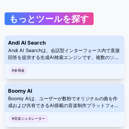
もっとツールを探す
Andi AI Search
Andi AI Searchは、会話型インターフェース内で直接
回答を提供する生成AI検索エンジンです。複数のソー
スから情報を統合し、従来の検索に代わるプライベー
トで広告のない選択肢を提供します。
#
多用途
Boomy AI
Boomy AIは、ユーザーが数秒でオリジナルの曲を作
成および共有できるAI搭載の音楽制作プラットフォー
ムです。ユーザーは、作品をカスタマイズし、主要な
ストリーミングサービスに配信して、すべての再生で
#
音楽ジェネレーター
ロイヤリティを得ることができます。