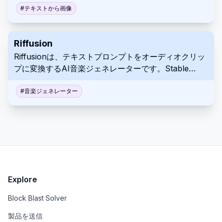
し、画像編集用の多様なツールキットを提供します。
#
テキストから画像
Riffusion
Riffusionは、テキストプロンプトをオーディオクリッ
プに変換するAI音楽ジェネレーターです。Stable
Diffusion画像生成モデルの修正版を使用して、音の視
覚的表現であるスペクトログラムを作成し、それらを
#
音楽ジェネレーター
聴ける音楽に変換します。直感的なWebアプリインタ
ーフェースを通じて、さまざまな音楽スタイルとトラ
ンジションを簡単に探索して実験できます。
Explore
Block Blast Solver
製品を送信