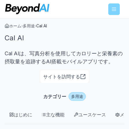
Menu
ホーム
›
多用途
›
Cal AI
Cal AI
Cal AIは、写真分析を使用してカロリーと栄養素の
摂取量を追跡するAI搭載モバイルアプリです。
サイトを訪問する
カテゴリー
多用途
はじめに
主な機能
ユースケース
メリ