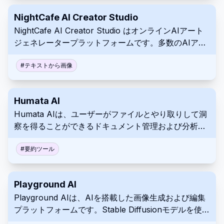
NightCafe AI Creator Studio
NightCafe AI Creator Studio はオンラインAIアート
ジェネレータープラットフォームです。多数のAIアル
ゴリズムにより、あらゆる経験レベルのクリエイター
が、画像変換、テキスト、概念フィルターなど、複数
#
テキストから画像
の入力パラメーターに基づいてユニークなアートワー
クを作成できます。コンセプトから商品化まで機能を
Humata AI
拡張し、アーティストのソーシャルスペースと強力な
Humata AIは、ユーザーがファイルとやり取りして洞
プラットフォーム内デジタルプリントスタジオを通じ
察を得ることができるドキュメント管理および分析ツ
て、ユーザーはわずかな設定で独自の作品を収益化す
ールです。AIを活用して、要約、詳細な分析、および
ることができます。
明確で簡潔な説明を提供します。Humata AIは、ファ
#
要約ツール
イル内の重要な詳細の理解を効率化します。
Playground AI
Playground AIは、AIを搭載した画像生成および編集
プラットフォームです。Stable Diffusionモデルを使用
して、テキストプロンプトを独自のビジュアルに変換