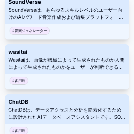
SoundVerse
SoundVerseは、あらゆるスキルレベルのユーザー向
けのAIパワード音楽作成および編集プラットフォーム
です。テキストから音楽を生成し、歌詞作成を支援
し、オーディオトラックを編集するためのAIツールを
#
音楽ジェネレーター
提供します。このプラットフォームは、音楽的なアイ
デアを現実にするプロセスを簡素化することを目指し
wasitai
ています。
Wasitaiは、画像が機械によって生成されたものか人間
によって生成されたものかをユーザーが判断できるよ
うにするAI画像検出ツールです。画像をプラットフォ
ームにアップロードまたはドラッグ＆ドロップするだ
#
多用途
けで分析できます。Wasitaiを使用してデジタル画像の
起源を迅速に検証してください。
ChatDB
ChatDBは、データアクセスと分析を簡素化するため
に設計されたAIデータベースアシスタントです。SQL
を書く代わりに自然言語を使用して、データベースや
データファイルをクエリできます。また、このプラッ
#
多用途