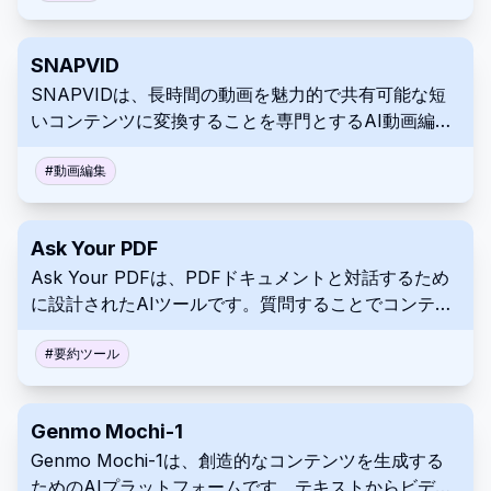
トフォームはデータ視覚化や、CSV、JSON、
Parquetのような異なるファイル形式を扱うためのツ
SNAPVID
ールも提供します。
SNAPVIDは、長時間の動画を魅力的で共有可能な短
いコンテンツに変換することを専門とするAI動画編集
ツールです。人工知能を活用して、バイラルなショー
ト動画を素早く効率的に作成するための編集プロセス
#
動画編集
を効率化します。プラットフォームは、ソーシャルメ
ディア向けに動画をカスタマイズし最適化するための
Ask Your PDF
様々な機能を提供しています。
Ask Your PDFは、PDFドキュメントと対話するため
に設計されたAIツールです。質問することでコンテン
ツを要約したり、特定の情報を抽出したりできます。
これにより、複雑なPDFのナビゲーションと理解がよ
#
要約ツール
り効率的かつ魅力的になります。
Genmo Mochi-1
Genmo Mochi-1は、創造的なコンテンツを生成する
ためのAIプラットフォームです。テキストからビデオ