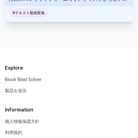
を作成できるほか、3Dシーン、アニメーションなども
生成できます。このプラットフォームは、インタラク
#
テキスト動画変換
ティブで没入感のあるジェネレーティブアート体験に
焦点を当てています。
Explore
Block Blast Solver
製品を送信
Information
個人情報保護方針
利用規約