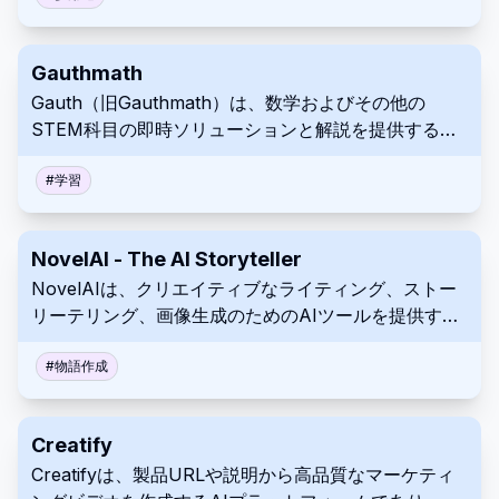
す。
Gauthmath
Gauth（旧Gauthmath）は、数学およびその他の
STEM科目の即時ソリューションと解説を提供するAI
搭載アプリです。写真認識、AIアルゴリズム、および
ライブエキスパートチューターを使用します。
#
学習
NovelAI - The AI Storyteller
NovelAIは、クリエイティブなライティング、ストー
リーテリング、画像生成のためのAIツールを提供する
サブスクリプションサービスです。カスタマイズ可能
なモデルを使用し、検閲はありません。
#
物語作成
Creatify
Creatifyは、製品URLや説明から高品質なマーケティ