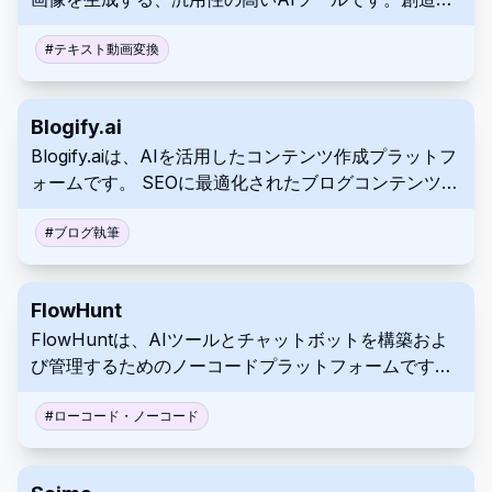
な柔軟性と、さまざまなアプリケーション向けのタス
クを自動化するAI機能によりコンテンツ作成を効率化
#
テキスト動画変換
し、静止画像からビデオへのダイナミックな変換、静
止画像からの3Dボディおよび顔の再構築、およびその
Blogify.ai
他の革新的な画像/ビデオ作成ワークフローを提供しま
Blogify.aiは、AIを活用したコンテンツ作成プラットフ
す。
ォームです。 SEOに最適化されたブログコンテンツを
記述するプロセスを簡素化し、最大限のリーチを実現
します。 高度なAIにより、このソフトウェアはSEO最
#
ブログ執筆
適化や多言語コンテンツのサポートなど、さまざまな
機能を提供し、ユーザーはより多くの読者に向けて執
FlowHunt
筆できます。
FlowHuntは、AIツールとチャットボットを構築およ
び管理するためのノーコードプラットフォームです。
その視覚的なインターフェースにより、ユーザーはプ
ログラミングなしで自動化されたワークフローとAIエ
#
ローコード・ノーコード
ージェントを作成できます。 このプラットフォーム
は、AIをプロセスに簡単に統合することを目指してい