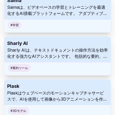
Saima
るさまざまなセクターのユーザー向けに設計されてい
Saimaは、ビデオベースの学習とトレーニングを最適
ます。
化するAI搭載プラットフォームです。 アダプティブ再
生、ノート作成、コラボレーションツールを提供し、
学習管理システム（LMS）とシームレスに統合しま
#
学習
す。 Saimaを使用して、学習を改善し、教育ビデオの
最適化を強化し、あらゆる教育状況での理解と記憶を
Sharly AI
促進します。
Sharly AIは、テキストドキュメントの操作方法を効率
化する強力なAIアシスタントです。 包括的な要約、質
問応答、および分析を提供し、調査を簡素化し、意思
決定を迅速化し、ワークフローを最適化します。
#
要約ツール
Plask
Plaskはウェブベースのモーションキャプチャサービ
スで、AIを使用して画像から3Dアニメーションを作成
します。画像を使用してアニメーションを作成するた
めのアクセス可能なプラットフォームを提供します。
#
3Dモデル