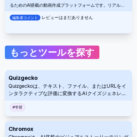
るためのAI搭載の動画作成プラットフォームです。リアルな
アバター、自然な音声、カスタマイズ可能なテンプレートを
レビューはまだありません
編集者コメント
使用します。
もっとツールを探す
Quizgecko
Quizgeckoは、テキスト、ファイル、またはURLをイ
ンタラクティブな評価に変換するAIクイズジェネレー
ターです。さまざまな問題形式、レポート機能、およ
び多様なプラットフォーム間での共有機能を備えてい
#
学習
ます。この多機能ツールを使用して、エンゲージメン
トを強化し、評価プロセスを効率化します。
Chromox