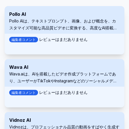
Pollo AI
Pollo AIは、テキストプロンプト、画像、および概念を、カ
スタマイズ可能な高品質ビデオに変換する、高度なAI搭載ビ
デオジェネレーターです。
レビューはまだありません
編集者コメント
Wava AI
Wava.aiは、AIを搭載したビデオ作成プラットフォームであ
り、ユーザーがTikTokやInstagramなどのソーシャルメディ
アプラットフォーム向けに、魅力的で顔の見えないウイルス
レビューはまだありません
編集者コメント
性コンテンツを数秒で生成するのに役立ちます。
Vidnoz AI
Vidnozは、プロフェッショナル品質の動画をすばやく生成す