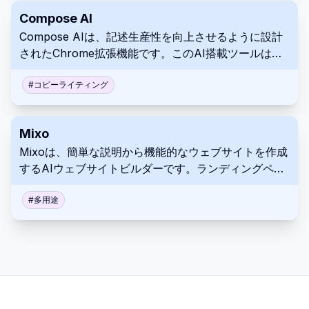
たツールを提供します。
Compose AI
Compose AIは、記述生産性を向上させるように設計
されたChrome拡張機能です。このAI搭載ツールは、
オートコンプリート、テキスト生成、言い換え機能に
より、時間の節約を支援します。メール、記事、レポ
#
コピーライティング
ートなど、どのような文章を作成する場合でも、
Compose AIを使用すると、より効率的にタスクを完
Mixo
了できます。
Mixoは、簡単な説明から機能的なウェブサイトを作成
するAIウェブサイトビルダーです。ランディングペー
ジの生成、メール順番待ちリスト、顧客エンゲージメ
ントツールなどの機能が含まれています。このプラッ
#
多用途
トフォームにより、アイデアをオンラインで迅速かつ
簡単に立ち上げて検証できます。