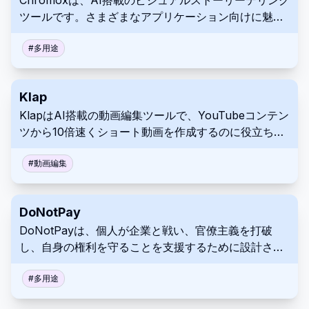
Chromoxは、AI搭載のビジュアルストーリーテリング
ツールです。さまざまなアプリケーション向けに魅力
的なビジュアルを作成するプロセスを簡素化します。
そのユーザーフレンドリーなデザインは、幅広いオー
#
多用途
ディエンスにアクセスしやすくしています。
Klap
KlapはAI搭載の動画編集ツールで、YouTubeコンテン
ツから10倍速くショート動画を作成するのに役立ちま
す。あなたの長尺動画を、魅力的なTikTok、Reels、
Shortsに簡単に変えましょう。Klapは、自動トピック
#
動画編集
検出、顔フォーカス、多言語キャプション、スマート
編集ツールで動画の再利用を簡素化します。
DoNotPay
DoNotPayは、個人が企業と戦い、官僚主義を打破
し、自身の権利を守ることを支援するために設計され
た、AIを搭載した法的アシスタントです。要求書の作
成や罰金の異議申し立てから、サブスクリプションの
#
多用途
処理など、さまざまな法的タスクのための自動化され