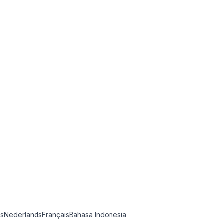
ês
Nederlands
Français
Bahasa Indonesia