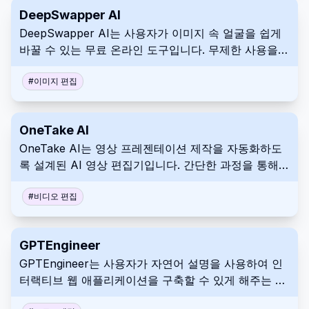
DeepSwapper AI
DeepSwapper AI는 사용자가 이미지 속 얼굴을 쉽게
바꿀 수 있는 무료 온라인 도구입니다. 무제한 사용을
제공하며 워터마크나 광고 없이 고품질의 사실적인 결
과를 생성합니다. 이 서비스는 안전하며 업로드된 이미
#
이미지 편집
지를 저장하지 않습니다.
OneTake AI
OneTake AI는 영상 프레젠테이션 제작을 자동화하도
록 설계된 AI 영상 편집기입니다. 간단한 과정을 통해
원본 푸티지를 타이틀, 전환 효과, 애니메이션 등이 포
함된 완성된 영상으로 변환합니다. OneTake AI를 활용
#
비디오 편집
하여 다양한 플랫폼에 맞는 전문가 수준의 영상 콘텐츠
를 빠르게 제작하세요.
GPTEngineer
GPTEngineer는 사용자가 자연어 설명을 사용하여 인
터랙티브 웹 애플리케이션을 구축할 수 있게 해주는 도
구입니다. 신속한 프로토타이핑을 지원하며 통합 버전