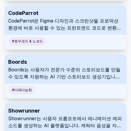
을 만듭니다. 다국어 지원, 맞춤형 브랜딩, 무제한 양식
및 응답과 같은 기능을 활용해 보세요.
CodeParrot
CodeParrot은 Figma 디자인과 스크린샷을 프로덕션
환경에 바로 사용할 수 있는 프런트엔드 코드로 변환하
는 VS Code 플러그인입니다. UI 개발을 간소화하여 빠
른 반복 작업 및 수정이 가능합니다. CodeParrot은 디
#
로우코드 & 노코드
자인과 구현 간의 간극을 좁히는 데 도움을 줍니다.
Boords
Boords는 사용자가 전문가 수준의 스토리보드를 만들
수 있도록 지원하는 AI 기반 스토리보드 생성기입니다.
직관적인 인터페이스와 스크립트 및 이미지 생성과 같
은 기능을 결합하여 효율적인 협업을 촉진합니다.
#
다재다능한
Showrunner
Showrunner는 사용자 프롬프트에서 애니메이션 에피
소드를 생성하는 AI 플랫폼입니다. 캐릭터 음성을 자동