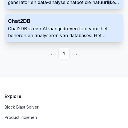
generator en data-analyse chatbot die natuurlijke
taal input omzet in SQL-code en visualisaties.
Chat2DB
Chat2DB is een AI-aangedreven tool voor het
beheren en analyseren van databases. Het
gebruikt natuurlijke taal om te communiceren met
meerdere databases, SQL-bewerkingen uit te
1
voeren en visuele rapporten te maken via een
slimme interface.
Explore
Block Blast Solver
Product indienen