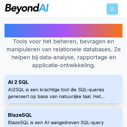
Menu
Beste AI-tools voor SQL
Tools voor het beheren, bevragen en
manipuleren van relationele databases. Ze
helpen bij data-analyse, rapportage en
applicatie-ontwikkeling.
AI 2 SQL
AI2SQL is een krachtige tool die SQL-queries
genereert op basis van natuurlijke taal. Het
ondersteunt meerdere databases en
programmeertalen, waardoor data-interactie voor
BlazeSQL
alle gebruikers wordt vereenvoudigd.
BlazeSQL is een AI-aangedreven SQL-query