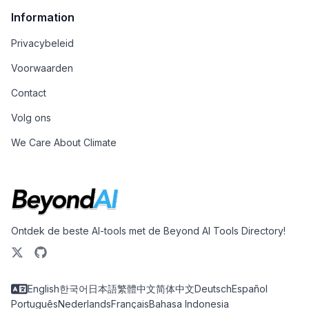
Information
Privacybeleid
Voorwaarden
Contact
Volg ons
We Care About Climate
Ontdek de beste AI-tools met de Beyond AI Tools Directory!
English
한국어
日本語
繁體中文
简体中文
Deutsch
Español
Português
Nederlands
Français
Bahasa Indonesia