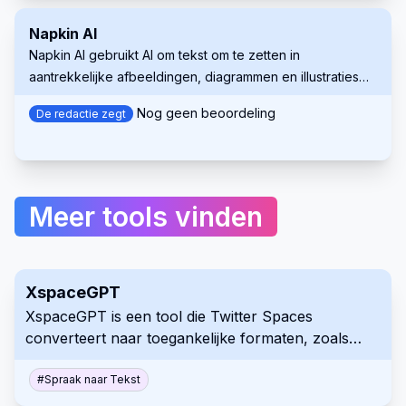
Napkin AI
Napkin AI gebruikt AI om tekst om te zetten in
aantrekkelijke afbeeldingen, diagrammen en illustraties
voor betere zakelijke communicatie.
Nog geen beoordeling
De redactie zegt
Meer tools vinden
XspaceGPT
XspaceGPT is een tool die Twitter Spaces
converteert naar toegankelijke formaten, zoals
MP3, tekst, samenvattingen en mindmaps. Met
behulp van AI faciliteert het contentconsumptie,
#
Spraak naar Tekst
hergebruik en toegankelijkheid. Het helpt