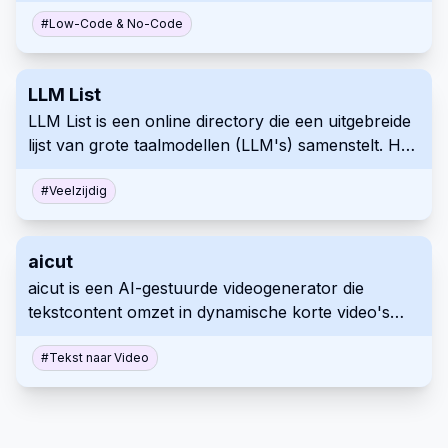
van prompts. Creëer eenvoudig web-apps, AI-
agents, automatiseringen en chatbots.
#
Low-Code & No-Code
LLM List
LLM List is een online directory die een uitgebreide
lijst van grote taalmodellen (LLM's) samenstelt. Het
categoriseert modellen op functionaliteit, zoals
tekstgeneratie en -vertaling, en bevat zowel open-
#
Veelzijdig
source als commerciële opties. Ontwikkelaars,
onderzoekers en bedrijven kunnen LLM List
aicut
gebruiken om efficiënt modellen te ontdekken en te
aicut is een AI-gestuurde videogenerator die
vergelijken, waardoor de ontwikkeling van AI-
tekstcontent omzet in dynamische korte video's
oplossingen wordt vereenvoudigd.
voor socialemediaplatforms. De aanpasbare
sjablonen, lettertypen en functies voor direct
#
Tekst naar Video
publiceren vereenvoudigen het maken van video's,
ideaal voor het hergebruiken van geschreven
content in aantrekkelijke beelden.